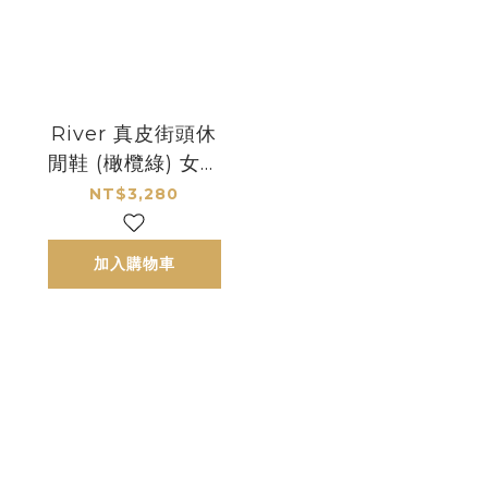
River 真皮街頭休
閒鞋 (橄欖綠) 女款
｜哈漫克【官網獨
NT$3,280
家】HamacaSole
加入購物車