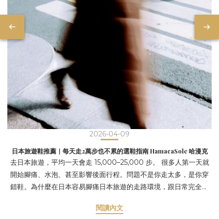
2026-04-09
日本旅遊鞋推薦｜每天走2萬步也不累的選鞋指南 HamacaSole 哈漫克
去日本旅遊，平均一天會走 15,000–25,000 步。 很多人第一天就
開始腳痛、水泡、甚至影響後面行程。問題不是你走太多，是你穿
錯鞋。為什麼在日本容易腳痛日本旅遊的走路環境，跟日常完全不
同：長時間連續行走（8–10小時）地面偏硬（柏油、磁磚）高密度
閱讀內文
移動（車站轉乘、逛街）>>>這三個條件加起來，會放大鞋子的問題