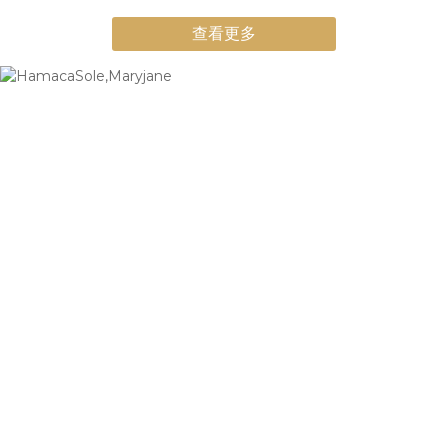
日本旅遊鞋應該具備什麼條件1. 長時間不疲勞不是軟就好，而是：
查看更多
有回彈（不是踩下去就塌）有支撐（腳不會晃）2. 不磨腳（真皮 vs
布鞋差異）很多人穿帆布鞋去日本，結果：第一天沒事第二天開始
磨腳>>>真皮的好處是： 會隨腳型延展，減少摩擦3. 舒適楦（避免
擠壓）走久之後腳會微腫 如果鞋型太窄 → 直接痛常見錯誤只看外型
選鞋穿新鞋直接出國鞋底太薄（沒支撐）解法：選擇「能長時間行
走的鞋」如果你的需求是：一天走 15,000 步以上想兼顧穿搭與舒適
不想帶兩雙鞋>>建議選擇這種類型：真皮（降低磨腳）有回彈中底
（減少疲勞）寬楦（腳趾能伸展）實際鞋款建議▍爆走長走型 →
Aero真皮街頭休閒鞋 (白) 女款｜哈漫克【官網獨家】
HamacaSole適合：想走一整天偏好小白鞋穿搭特點：輕量設計透
氣鞋頭長時間走路不悶特製鞋墊與中底結構，相較市售帆布鞋，約
增加5小時連續行走舒適度空間充裕，釋放腳趾空間增高3CM+防滑
純橡膠大底頂級皮革防潑水技術