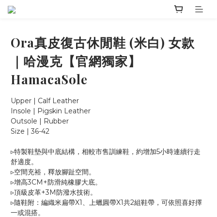
Ora真皮復古休閒鞋 (米白) 女款
｜哈漫克【官網獨家】
HamacaSole
Upper | Calf Leather
Insole | Pigskin Leather
Outsole | Rubber
Size | 36-42
▹特製鞋墊與中底結構，相較市售訓練鞋，約增加5小時連續行走
舒適度。
▹空間充裕，釋放腳趾空間。
▹增高3CM+防滑純橡膠大底。
▹頂級皮革+3M防潑水技術。
▹隨鞋附：編織米扁帶X1、上蠟圓帶X1共2組鞋帶，可依照喜好擇
一或混搭。