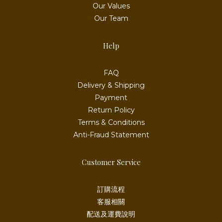
Our Values
Our Team
Help
FAQ
Delivery & Shipping
Payment
Return Policy
Terms & Conditions
Anti-Fraud Statement
Customer Service
訂購流程
客服相關
配送及運費說明