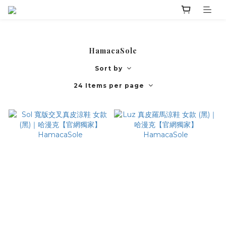
HamacaSole
Sort by
24 Items per page