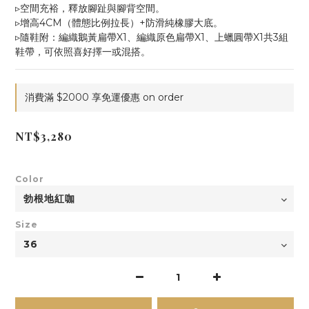
▹空間充裕，釋放腳趾與腳背空間。
▹增高4CM（體態比例拉長）+防滑純橡膠大底。
▹隨鞋附：編織鵝黃扁帶X1、編織原色扁帶X1、上蠟圓帶X1共3組
鞋帶，可依照喜好擇一或混搭。
消費滿 $2000 享免運優惠 on order
NT$3,280
Color
Size