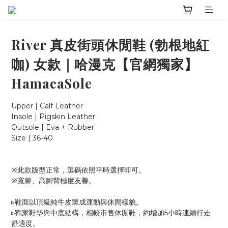
River 真皮街頭休閒鞋 (勃根地紅
咖) 女款｜哈漫克【官網獨家】
HamacaSole
Upper | Calf Leather
Insole | Pigskin Leather
Outsole | Eva + Rubber
Size | 36-40
※此款版型正常，選碼依照平時選擇即可。
※寬腳、高腳背極度友善。
▹鞋面以頂級純牛皮製成運動與休閒樣貌。
▹獨家鞋墊與中底結構，相較市售休閒鞋，約增加5小時連續行走
舒適度。