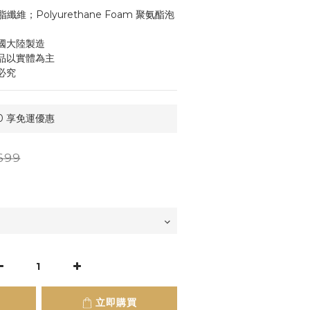
聚脂纖維；Polyurethane Foam 聚氨酯泡
國大陸製造
品以實體為主
必究
0 享免運優惠
699
立即購買