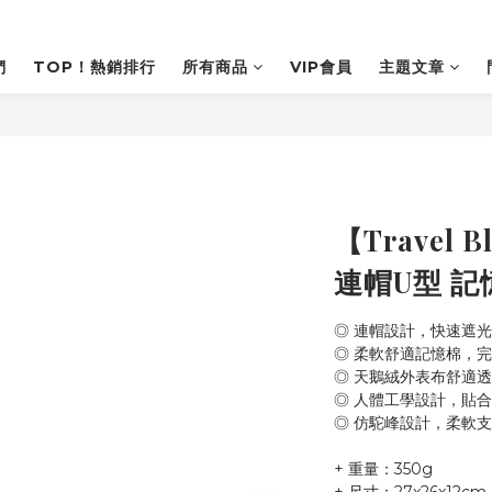
們
TOP！熱銷排行
所有商品
VIP會員
主題文章
【Travel 
連帽U型 
◎ 連帽設計，快速遮
◎ 柔軟舒適記憶棉，
◎ 天鵝絨外表布舒適
◎ 人體工學設計，貼
◎ 仿駝峰設計，柔軟
+ 重量：350g