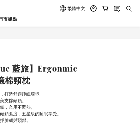
繁體中文
門市據點
立即購買
Blue 藍旅】Ergonmic
記憶棉頸枕
光，打造舒適睡眠環境
完美支撐頭頸。
透氣，久用不悶熱。
合頭頸弧度，五星級的睡眠享受。
支撐臉頰與頸部。