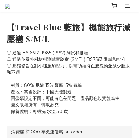
【Travel Blue 藍旅】機能旅行減
壓襪 S/M/L
◎ 通過 BS 6612: 1985 (1992) 測試和批准
◎ 通過英國外科材料測試實驗室 (SMTL) BS7563 測試和批准
◎ 壓縮襪旨在對小腿施加壓力，以幫助維持血液流動並減少腫脹
和不適
+ 材質：80% 尼龍 15% 聚酯  5% 氨綸
+ 產地：英國設計；中國大陸製造
+ 因螢幕設定不同，可能有色差問題，產品顏色以實體為主
+ 圖文版權所有，轉載必究
+ 保養說明：可機洗 水溫 30 度
消費滿 $2000 享免運優惠 on order