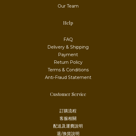
Our Team
Help
FAQ
Delivery & Shipping
Payment
Return Policy
Terms & Conditions
Anti-Fraud Statement
Customer Service
訂購流程
客服相關
配送及運費說明
退/換貨說明