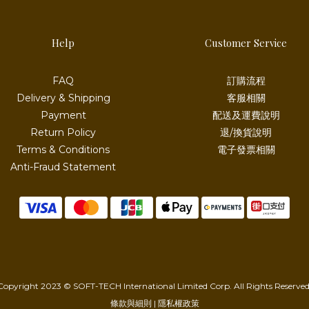
Help
Customer Service
FAQ
訂購流程
Delivery & Shipping
客服相關
Payment
配送及運費說明
Return Policy
退/換貨說明
Terms & Conditions
電子發票相關
Anti-Fraud Statement
Copyright 2023 © SOFT-TECH International Limited Corp. All Rights Reserved
條款與細則 | 隱私權政策