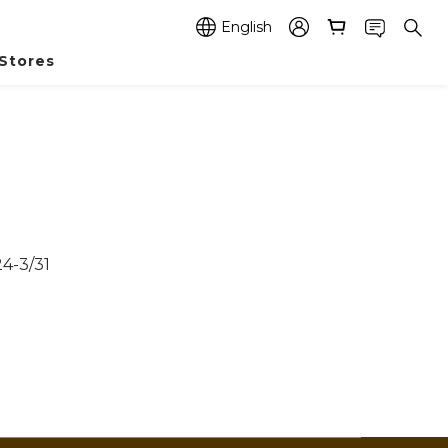
English
Stores
3/31