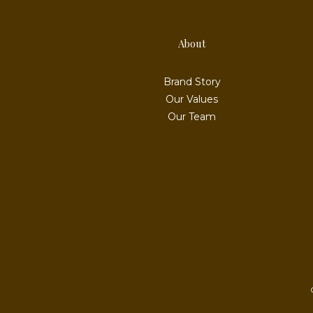
About
Brand Story
Our Values
Our Team