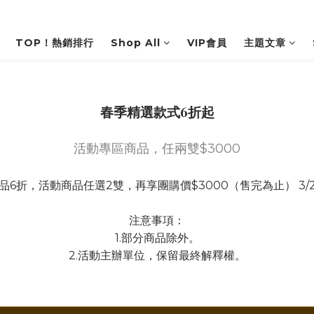
TOP！熱銷排行
Shop All
VIP會員
主題文章
春季精選款式6折起
活動專區商品，任兩雙$3000
品6折，活動商品任選2雙，再享團購價$3000（售完為止） 3/24-
注意事項：
1.部分商品除外。
2.活動主辦單位，保留最終解釋權。